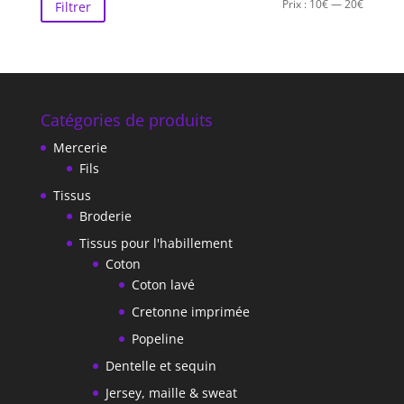
Prix
Prix
Prix :
10€
—
20€
Filtrer
min
max
Catégories de produits
Mercerie
Fils
Tissus
Broderie
Tissus pour l'habillement
Coton
Coton lavé
Cretonne imprimée
Popeline
Dentelle et sequin
Jersey, maille & sweat