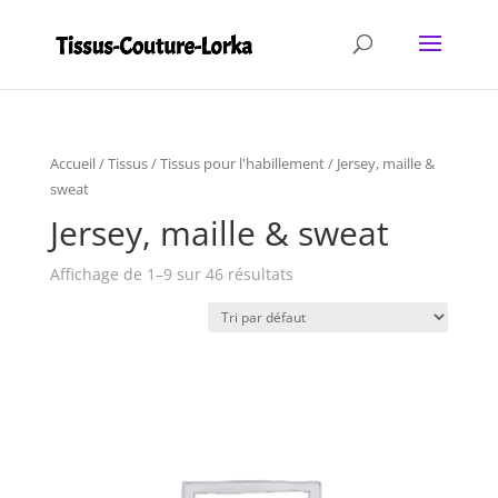
Accueil
/
Tissus
/
Tissus pour l'habillement
/ Jersey, maille &
sweat
Jersey, maille & sweat
Affichage de 1–9 sur 46 résultats