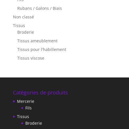
Rubans / Galons / Biais
Non classé
Tissus
Broderie
Tissus ameublement
Tissus pour l'habillement
Tissus viscose
Catégories de produits
Mercerie
Fils
Tissus
Broderie