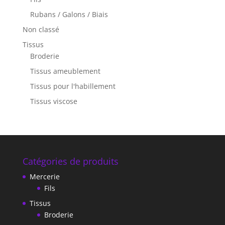
Rubans / Galons / Biais
Non classé
Tissus
Broderie
Tissus ameublement
Tissus pour l'habillement
Tissus viscose
Catégories de produits
Mercerie
Fils
Tissus
Broderie