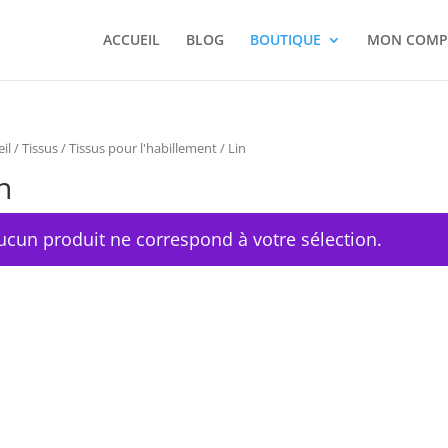
ACCUEIL
BLOG
BOUTIQUE
MON COMP
il
/
Tissus
/
Tissus pour l'habillement
/ Lin
n
ucun produit ne correspond à votre sélection.