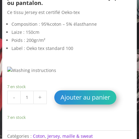
ou pantalon.
Ce tissu Jersey est certifié Oeko-tex
Composition : 95%coton – 5% élasthanne
Laize : 150cm
Poids : 200gr/m²
Label : Oeko tex standard 100
7 en stock
quantité
Ajouter au panier
de
Tissu
Jersey
7 en stock
OEKO
TEX
Catégories :
Coton
,
Jersey, maille & sweat
imprimé